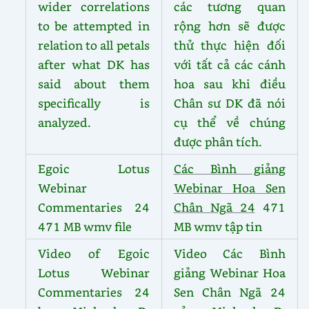
wider correlations
các tương quan
to be attempted in
rộng hơn sẽ được
relation to all petals
thử thực hiện đối
after what DK has
với tất cả các cánh
said about them
hoa sau khi điều
specifically is
Chân sư DK đã nói
analyzed.
cụ thể về chúng
được phân tích.
Egoic Lotus
Các Bình giảng
Webinar
Webinar Hoa Sen
Commentaries 24
Chân Ngã 24
471
471 MB wmv file
MB wmv tập tin
Video of Egoic
Video Các Bình
Lotus Webinar
giảng Webinar Hoa
Commentaries 24
Sen Chân Ngã 24