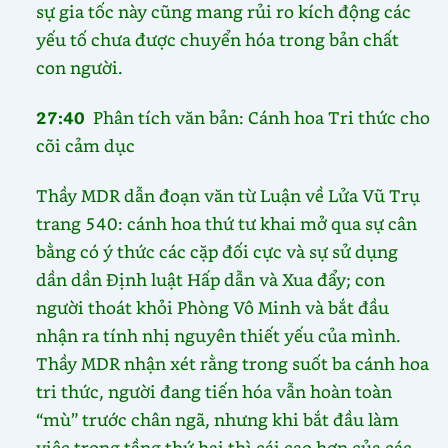
sự gia tốc này cũng mang rủi ro kích động các
yếu tố chưa được chuyển hóa trong bản chất
con người.
27:40
Phân tích văn bản: Cánh hoa Tri thức cho
cõi cảm dục
Thầy MDR dẫn đoạn văn từ Luận về Lửa Vũ Trụ
trang 540: cánh hoa thứ tư khai mở qua sự cân
bằng có ý thức các cặp đối cực và sự sử dụng
dần dần Định luật Hấp dẫn và Xua đẩy; con
người thoát khỏi Phòng Vô Minh và bắt đầu
nhận ra tính nhị nguyên thiết yếu của mình.
Thầy MDR nhận xét rằng trong suốt ba cánh hoa
tri thức, người đang tiến hóa vẫn hoàn toàn
“mù” trước chân ngã, nhưng khi bắt đầu làm
việc trong tầng thứ hai thì cái cao hơn của các