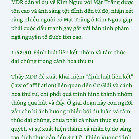
MDR dẫn ví dụ về Kim Ngưu với Mặt Trăng được
tôn cao và ánh sáng tột đỉnh đến từ đó, nhận xét
rằng nhiều người có Mặt Trăng ở Kim Ngưu gặp
phải cuộc đấu tranh gay gắt với bản tính phàm
ngã nguyên tố được tôn cao.
1:52:30
Định luật liên kết nhóm và tâm thức
đại chúng trong cánh hoa thứ tư
Thầy MDR đề xuất khái niệm “định luật liên kết”
(law of affiliation) liên quan đến Cự Giải và cánh
hoa thứ tư, chi phối quá trình hình thành nhóm
thông qua hút và đẩy. Ở giai đoạn này con người
vẫn còn bị ảnh hưởng nhiều bởi dư luận và tâm
thức đại chúng, chưa phải cá nhân thực sự tự
quyết, vì sự xuất hiện thành cá nhân tự do sáng
tạo đích thực cần đến Sư Tử, Thiên Vương Tinh