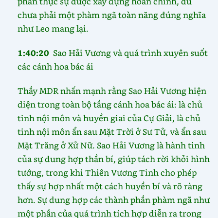
phân thực sự được xây dựng hoàn chỉnh, dù
chưa phải một phàm ngã toàn năng đúng nghĩa
như Leo mang lại.
1:40:20
Sao Hải Vương và quá trình xuyên suốt
các cánh hoa bác ái
Thầy MDR nhấn mạnh rằng Sao Hải Vương hiện
diện trong toàn bộ tầng cánh hoa bác ái: là chủ
tinh nội môn và huyền giai của Cự Giải, là chủ
tinh nội môn ẩn sau Mặt Trời ở Sư Tử, và ẩn sau
Mặt Trăng ở Xử Nữ. Sao Hải Vương là hành tinh
của sự dung hợp thần bí, giúp tách rời khỏi hình
tướng, trong khi Thiên Vương Tinh cho phép
thấy sự hợp nhất một cách huyền bí và rõ ràng
hơn. Sự dung hợp các thành phần phàm ngã như
một phần của quá trình tích hợp diễn ra trong