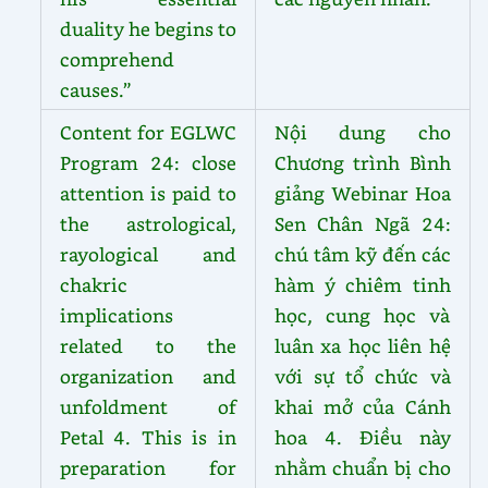
duality he begins to
comprehend
causes.”
Content for EGLWC
Nội dung cho
Program 24: close
Chương trình Bình
attention is paid to
giảng Webinar Hoa
the astrological,
Sen Chân Ngã 24:
rayological and
chú tâm kỹ đến các
chakric
hàm ý chiêm tinh
implications
học, cung học và
related to the
luân xa học liên hệ
organization and
với sự tổ chức và
unfoldment of
khai mở của Cánh
Petal 4. This is in
hoa 4. Điều này
preparation for
nhằm chuẩn bị cho