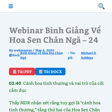
Skip
to
content
Webinar Bình Giảng Về
Hoa Sen Chân Ngã – 24
By
webmaster
/
May 4, 2026
Bình Giảng về Hoa Sen Chân
– Tác
Michael D.
Sách:
Ngã
giả:
Robbins
Tải PDF
Tải DOCX
02:40
Cánh hoa tình thương và vai trò của cõi
cảm dục
Thầy MDR nhận xét rằng tuy gọi là “cánh hoa
tình thương,” tầng thứ hai của Hoa Sen Chân