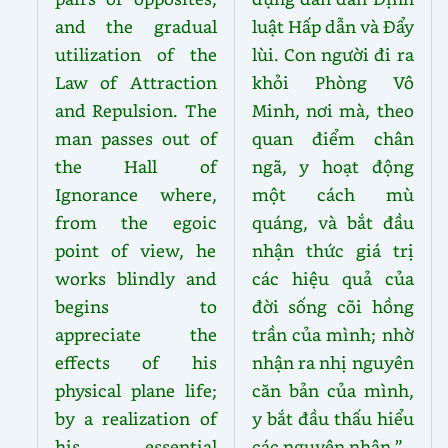
and the gradual
luật Hấp dẫn và Đẩy
utilization of the
lùi. Con người đi ra
Law of Attraction
khỏi Phòng Vô
and Repulsion. The
Minh, nơi mà, theo
man passes out of
quan điểm chân
the Hall of
ngã, y hoạt động
Ignorance where,
một cách mù
from the egoic
quáng, và bắt đầu
point of view, he
nhận thức giá trị
works blindly and
các hiệu quả của
begins to
đời sống cõi hồng
appreciate the
trần của mình; nhờ
effects of his
nhận ra nhị nguyên
physical plane life;
căn bản của mình,
by a realization of
y bắt đầu thấu hiểu
his essential
các nguyên nhân.”