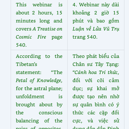
This webinar is
4. Webinar này dài
about 2 hours, 15
khoảng 2 giờ 15
minutes long and
phút và bao gồm
covers
A Treatise on
Luận về Lửa Vũ Trụ
Cosmic Fire
page
trang 540.
540.
According to the
Theo phát biểu của
Tibetan’s
Chân sư Tây Tạng:
statement: “The
“
Cánh hoa Tri thức,
Petal of Knowledge,
đối với cõi cảm
for the astral plane;
dục; sự khai mở
unfoldment is
được tạo nên nhờ
brought about by
sự quân bình có ý
the conscious
thức các cặp đối
balancing of the
cực, và việc sử
pairs of opposites,
dụng dần dần Định