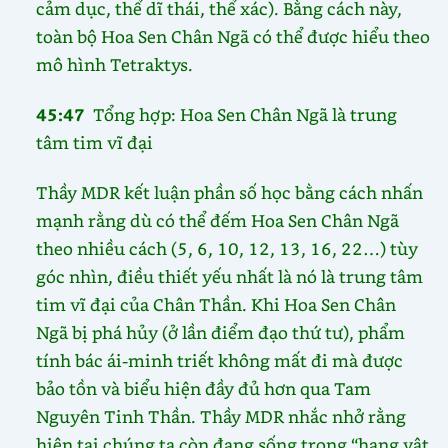
cảm dục, thể dĩ thái, thể xác). Bằng cách này,
toàn bộ Hoa Sen Chân Ngã có thể được hiểu theo
mô hình Tetraktys.
45:47
Tổng hợp: Hoa Sen Chân Ngã là trung
tâm tim vĩ đại
Thầy MDR kết luận phần số học bằng cách nhấn
mạnh rằng dù có thể đếm Hoa Sen Chân Ngã
theo nhiều cách (5, 6, 10, 12, 13, 16, 22…) tùy
góc nhìn, điều thiết yếu nhất là nó là trung tâm
tim vĩ đại của Chân Thần. Khi Hoa Sen Chân
Ngã bị phá hủy (ở lần điểm đạo thứ tư), phẩm
tính bác ái-minh triết không mất đi mà được
bảo tồn và biểu hiện đầy đủ hơn qua Tam
Nguyên Tinh Thần. Thầy MDR nhắc nhở rằng
hiện tại chúng ta còn đang sống trong “hang vật