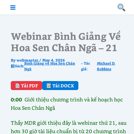
Skip
to
content
Webinar Bình Giảng Về
Hoa Sen Chân Ngã – 21
By
webmaster
/
May 4, 2026
Bình Giảng về Hoa Sen Chân
– Tác
Michael D.
Sách:
Ngã
giả:
Robbins
Tải PDF
Tải DOCX
0:00
Giới thiệu chương trình và kế hoạch học
Hoa Sen Chân Ngã
Thầy MDR giới thiệu đây là webinar thứ 21, sau
hơn 30 giờ tài liệu chuẩn bị từ 20 chương trình