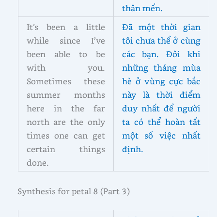
thân mến.
It’s been a little
Đã một thời gian
while since I’ve
tôi chưa thể ở cùng
been able to be
các bạn. Đôi khi
with you.
những tháng mùa
Sometimes these
hè ở vùng cực bắc
summer months
này là thời điểm
here in the far
duy nhất để người
north are the only
ta có thể hoàn tất
times one can get
một số việc nhất
certain things
định.
done.
Synthesis for petal 8 (Part 3)