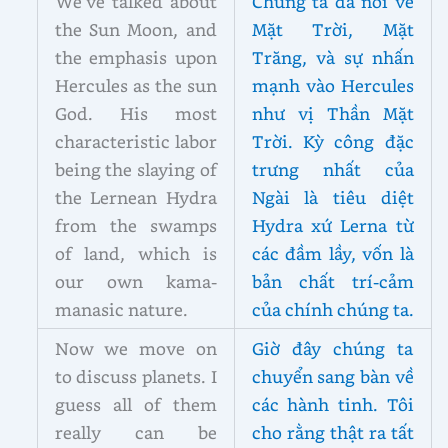
We’ve talked about
Chúng ta đã nói về
the Sun Moon, and
Mặt Trời, Mặt
the emphasis upon
Trăng, và sự nhấn
Hercules as the sun
mạnh vào Hercules
God. His most
như vị Thần Mặt
characteristic labor
Trời. Kỳ công đặc
being the slaying of
trưng nhất của
the Lernean Hydra
Ngài là tiêu diệt
from the swamps
Hydra xứ Lerna từ
of land, which is
các đầm lầy, vốn là
our own kama-
bản chất trí-cảm
manasic nature.
của chính chúng ta.
Now we move on
Giờ đây chúng ta
to discuss planets. I
chuyển sang bàn về
guess all of them
các hành tinh. Tôi
really can be
cho rằng thật ra tất