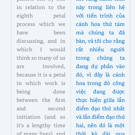
in relation to the
này trong liên hệ
eighth petal
với tiến trình của
process which we
cánh hoa thứ tám
have been
mà chúng ta đã
discussing, and in
bàn, và tôi cho rằng
which I would
rất nhiều người
think so many of us
trong chúng ta
are involved,
đang dự phần vào
because it is a petal
đó, vì đây là cánh
in which work is
hoa trong đó công
being done
việc đang được
between the first
thực hiện giữa lần
and second
điểm đạo thứ nhất
initiation (and so
và lần điểm đạo thứ
it’s a lengthy time
hai, nên đó là một
of many lives), and
thời kỳ dài qua