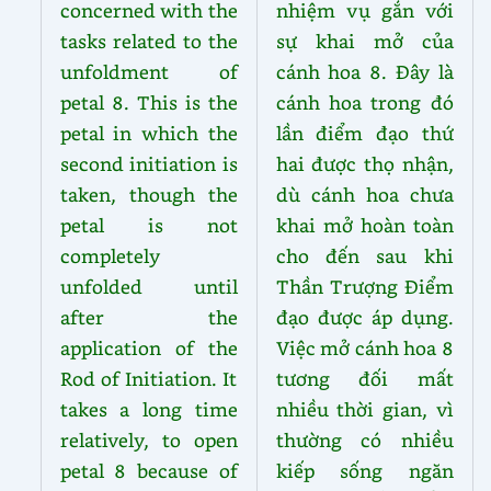
concerned with the
nhiệm vụ gắn với
tasks related to the
sự khai mở của
unfoldment of
cánh hoa 8. Đây là
petal 8. This is the
cánh hoa trong đó
petal in which the
lần điểm đạo thứ
second initiation is
hai được thọ nhận,
taken, though the
dù cánh hoa chưa
petal is not
khai mở hoàn toàn
completely
cho đến sau khi
unfolded until
Thần Trượng Điểm
after the
đạo được áp dụng.
application of the
Việc mở cánh hoa 8
Rod of Initiation. It
tương đối mất
takes a long time
nhiều thời gian, vì
relatively, to open
thường có nhiều
petal 8 because of
kiếp sống ngăn