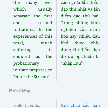
the many lives
cách giữa lần điểm
which usually
đạo thứ nhất và lần
separate the first
điểm đạo thứ hai.
and second
Trong những kinh
initiations. In the
nghiệm của cánh
experiences of this
hoa này, nhiều đau
petal, much
khổ được chịu
suffering is
đựng khi điểm đạo
endured as the
đồ dự bị chuẩn bị
probationary
“nhập Lưu”.
initiate prepares to
“enter the Stream”.
Bình Giảng.
Hello friends.
Xin chào các bạn