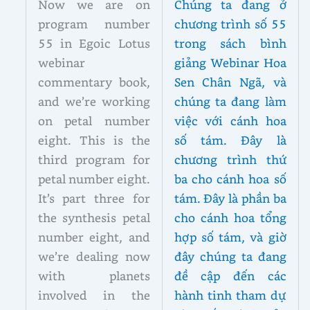
Now we are on
Chúng ta đang ở
program number
chương trình số 55
55 in Egoic Lotus
trong sách bình
webinar
giảng Webinar Hoa
commentary book,
Sen Chân Ngã, và
and we’re working
chúng ta đang làm
on petal number
việc với cánh hoa
eight. This is the
số tám. Đây là
third program for
chương trình thứ
petal number eight.
ba cho cánh hoa số
It’s part three for
tám. Đây là phần ba
the synthesis petal
cho cánh hoa tổng
number eight, and
hợp số tám, và giờ
we’re dealing now
đây chúng ta đang
with planets
đề cập đến các
involved in the
hành tinh tham dự