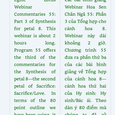
Webinar
Webinar Hoa Sen
Commentaries 55:
Chân Ngã 55: Phần
Part 3 of Synthesis
3 của Tổng hợp cho
for petal 8. This
cánh hoa 8.
webinar is about 2
Webinar này dài
hours long.
khoảng 2 giờ.
Program 55 offers
Chương trình 55
the third of the
đưa ra phần thứ ba
commentaries for
của các bài bình
the Synthesis of
giảng về Tổng hợp
petal 8—the second
của cánh hoa 8—
petal of Sacrifice:
cánh hoa thứ hai
Sacrifice/Love. In
của Hy sinh: Hy
terms of the 80
sinh/Bác ái. Theo
point outline we
dàn ý 80 điểm mà
have been using, it
chúng ta đã sử