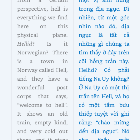
perspective, hell is
trong địa ngục. Dĩ
everything we find
nhiên, từ một góc
here on this
nhìn nào đó, địa
physical plane.
ngục là tất cả
Hellid
? Is it
những gì chúng ta
Norwegian? There
tìm thấy ở đây trên
is a town in
cõi hồng trần này.
Norway called Hell,
Hellid? Có phải
and they have a
tiếng Na Uy không?
wonderful post
Ở Na Uy có một thị
corps that says,
trấn tên Hell, và họ
“welcome to hell”.
có một tấm bưu
It shows an old
thiếp tuyệt vời ghi
train, empty kind,
rằng: “chào mừng
and very cold out
đến địa ngục”. Nó
there, and it gives
cho thấy một