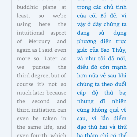
buddhic plane at
trong các chủ tinh
least, so we’re
của cõi Bồ đề. Vì
using here the
vậy ở đây chúng ta
intuitional aspect
đang sử dụng
of Mercury and
phương diện trực
again as I said even
giác của Sao Thủy,
more so. Later as
và như tôi đã nói,
we pursue the
điều đó còn mạnh
third degree, but of
hơn nữa về sau khi
course it’s not so
chúng ta theo đuổi
much later because
cấp độ thứ ba;
the second and
nhưng dĩ nhiên
third initiation can
cũng không quá về
even be taken in
sau, vì lần điểm
the same life, and
đạo thứ hai và thứ
even fourth, which
ba thậm chí có thể