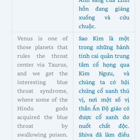
hồn đang giáng
xuống và cứu
chuộc.
Venus is one of
Sao Kim là một
those planets that
trong những hành
rules the throat
tinh cai quản trung
center via Taurus,
tâm cổ họng qua
and we get the
Kim Ngưu, và
interesting blue
chúng ta có hội
throat syndrome,
chứng cổ xanh thú
where some of the
vị, nơi một số vị
Hindu gods
thần Ấn Độ giáo có
acquired the blue
được cổ xanh do
throat by
nuốt chất độc.
swallowing poison.
Shiva đã làm điều