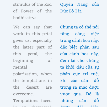
stimulus of the Rod
Quyền Năng của
of Power of the
Đức Bồ Tát.
bodhisattva.
We can say that
Chúng ta có thể nói
work in this petal
rằng công việc
gives us, especially
trong cánh hoa này,
the latter part of
đặc biệt phần sau
this petal, the
của cánh hoa này,
beginning of
đem lại cho chúng
mental
ta khởi đầu của sự
polarization, when
phân cực trí tuệ,
the temptations in
khi các cám dỗ
the desert are
trong sa mạc được
overcome.
vượt qua. Đó là
Temptations faced
những cám dỗ