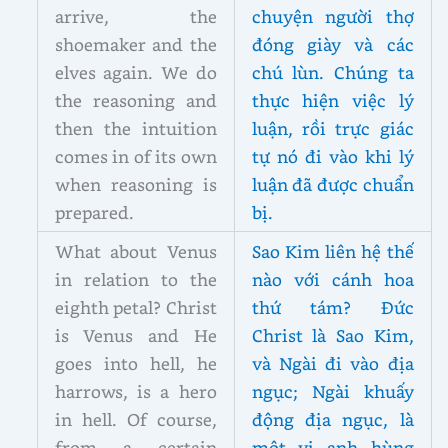
arrive, the
chuyện người thợ
shoemaker and the
đóng giày và các
elves again. We do
chú lùn. Chúng ta
the reasoning and
thực hiện việc lý
then the intuition
luận, rồi trực giác
comes in of its own
tự nó đi vào khi lý
when reasoning is
luận đã được chuẩn
prepared.
bị.
What about Venus
Sao Kim liên hệ thế
in relation to the
nào với cánh hoa
eighth petal? Christ
thứ tám? Đức
is Venus and He
Christ là Sao Kim,
goes into hell, he
và Ngài đi vào địa
harrows, is a hero
ngục; Ngài khuấy
in hell. Of course,
động địa ngục, là
from a certain
một vị anh hùng