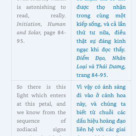
is astonishing to
được thọ nhận
read, really.
trong cùng một
Initiation, Human
kiếp sống, và cả lần
and Solar,
page 84-
thứ tư nữa, điều
95.
thật sự đáng kinh
ngạc khi đọc thấy.
Điểm Đạo, Nhân
Loại và Thái Dương,
trang 84-95.
So there is this
Vì vậy có ánh sáng
light which enters
đi vào ở cánh hoa
at this petal, and
này, và chúng ta
we know from the
biết từ chuỗi các
sequence of
dấu hiệu hoàng đạo
zodiacal signs
liên hệ với các giai