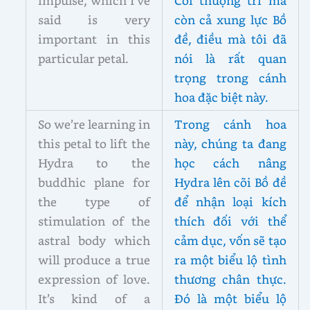
impulse, which I’ve
Cõi thượng trí mà
said is very
còn cả xung lực Bồ
important in this
đề, điều mà tôi đã
particular petal.
nói là rất quan
trọng trong cánh
hoa đặc biệt này.
So we’re learning in
Trong cánh hoa
this petal to lift the
này, chúng ta đang
Hydra to the
học cách nâng
buddhic plane for
Hydra lên cõi Bồ đề
the type of
để nhận loại kích
stimulation of the
thích đối với thể
astral body which
cảm dục, vốn sẽ tạo
will produce a true
ra một biểu lộ tình
expression of love.
thương chân thực.
It’s kind of a
Đó là một biểu lộ