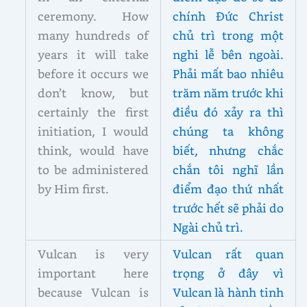
ceremony. How
chính Đức Christ
many hundreds of
chủ trì trong một
years it will take
nghi lễ bên ngoài.
before it occurs we
Phải mất bao nhiêu
don’t know, but
trăm năm trước khi
certainly the first
điều đó xảy ra thì
initiation, I would
chúng ta không
think, would have
biết, nhưng chắc
to be administered
chắn tôi nghĩ lần
by Him first.
điểm đạo thứ nhất
trước hết sẽ phải do
Ngài chủ trì.
Vulcan is very
Vulcan rất quan
important here
trọng ở đây vì
because Vulcan is
Vulcan là hành tinh