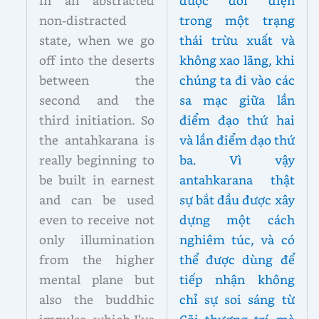
in an abstracted
được đối diện
non-distracted
trong một trạng
state, when we go
thái trừu xuất và
off into the deserts
không xao lãng, khi
between the
chúng ta đi vào các
second and the
sa mạc giữa lần
third initiation. So
điểm đạo thứ hai
the antahkarana is
và lần điểm đạo thứ
really beginning to
ba. Vì vậy
be built in earnest
antahkarana thật
and can be used
sự bắt đầu được xây
even to receive not
dựng một cách
only illumination
nghiêm túc, và có
from the higher
thể được dùng để
mental plane but
tiếp nhận không
also the buddhic
chỉ sự soi sáng từ