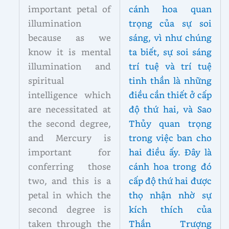
important petal of
cánh hoa quan
illumination
trọng của sự soi
because as we
sáng, vì như chúng
know it is mental
ta biết, sự soi sáng
illumination and
trí tuệ và trí tuệ
spiritual
tinh thần là những
intelligence which
điều cần thiết ở cấp
are necessitated at
độ thứ hai, và Sao
the second degree,
Thủy quan trọng
and Mercury is
trong việc ban cho
important for
hai điều ấy. Đây là
conferring those
cánh hoa trong đó
two, and this is a
cấp độ thứ hai được
petal in which the
thọ nhận nhờ sự
second degree is
kích thích của
taken through the
Thần Trượng