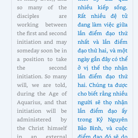
so many of the
nhiều kiếp sống.
disciples are
Rất nhiều đệ tử
working between
đang làm việc giữa
the first and second
lần điểm đạo thứ
initiation and may
nhất và lần điểm
someday soon be in
đạo thứ hai, và một
a position to take
ngày gần đây có thể
the second
ở vị thế thọ nhận
initiation. So many
lần điểm đạo thứ
will, we are told,
hai. Chúng ta được
during the Age of
cho biết rằng nhiều
Aquarius, and that
người sẽ thọ nhận
initiation will be
lần điểm đạo ấy
administered by
trong Kỷ Nguyên
the Christ himself
Bảo Bình, và cuộc
in an external
điểm đạo đó sẽ do