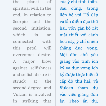
the planet of
của ý chí tinh thần.
spiritual will. In the
Sau cùng, trong
end, in relation to
liên hệ với Hổ Cáp
Scorpio and the
và lần điểm đạo thứ
second initiation,
hai, vốn gắn bó rất
which is so
mật thiết với cánh
connected with
hoa này, ý chí chiến
this petal, will
thắng dục vọng.
overcomes desire.
Một đòn chủ yếu
A major blow
giáng vào tính ích
against selfishness
kỷ và dục vọng ích
and selfish desire is
kỷ được thực hiện ở
struck at the
cấp độ thứ hai, và
second degree, and
Vulcan tham dự
Vulcan is involved
vào việc giáng đòn
in striking that
ấy. Theo ẩn dụ,