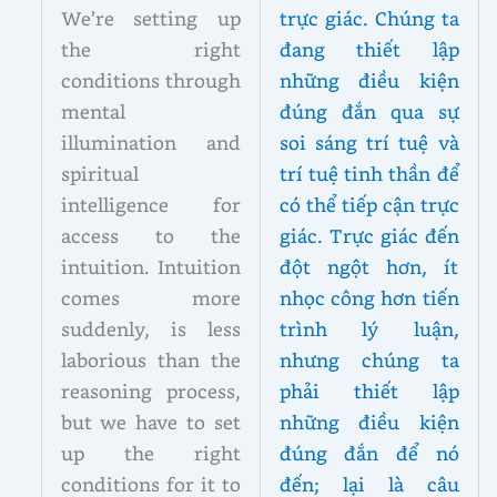
We’re setting up
trực giác. Chúng ta
the right
đang thiết lập
conditions through
những điều kiện
mental
đúng đắn qua sự
illumination and
soi sáng trí tuệ và
spiritual
trí tuệ tinh thần để
intelligence for
có thể tiếp cận trực
access to the
giác. Trực giác đến
intuition. Intuition
đột ngột hơn, ít
comes more
nhọc công hơn tiến
suddenly, is less
trình lý luận,
laborious than the
nhưng chúng ta
reasoning process,
phải thiết lập
but we have to set
những điều kiện
up the right
đúng đắn để nó
conditions for it to
đến; lại là câu