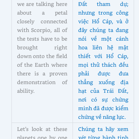
we are talking here
Đất tham dự;
about a petal
nhưng trong công
closely connected
việc Hổ Cáp, và ở
with Scorpio, all of
đây chúng ta đang
the tests have to be
nói về một cánh
brought right
hoa liên hệ mật
down onto the field
thiết với Hổ Cáp,
of the Earth where
mọi thử thách đều
there is a proven
phải được đưa
demonstration of
thẳng xuống địa
ability.
hạt của Trái Đất,
nơi có sự chứng
minh đã được kiểm
chứng về năng lực.
Let’s look at these
Chúng ta hãy xem
planets one by one
xét từng hành tinh