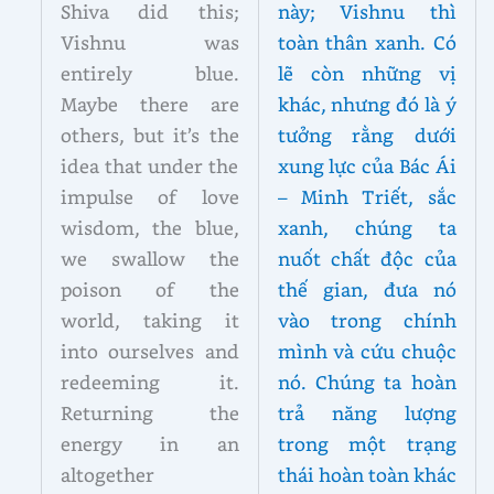
Shiva did this;
này; Vishnu thì
Vishnu was
toàn thân xanh. Có
entirely blue.
lẽ còn những vị
Maybe there are
khác, nhưng đó là ý
others, but it’s the
tưởng rằng dưới
idea that under the
xung lực của Bác Ái
impulse of love
– Minh Triết, sắc
wisdom, the blue,
xanh, chúng ta
we swallow the
nuốt chất độc của
poison of the
thế gian, đưa nó
world, taking it
vào trong chính
into ourselves and
mình và cứu chuộc
redeeming it.
nó. Chúng ta hoàn
Returning the
trả năng lượng
energy in an
trong một trạng
altogether
thái hoàn toàn khác