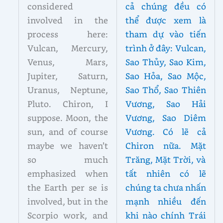
considered
cả chúng đều có
involved in the
thể được xem là
process here:
tham dự vào tiến
Vulcan, Mercury,
trình ở đây: Vulcan,
Venus, Mars,
Sao Thủy, Sao Kim,
Jupiter, Saturn,
Sao Hỏa, Sao Mộc,
Uranus, Neptune,
Sao Thổ, Sao Thiên
Pluto. Chiron, I
Vương, Sao Hải
suppose. Moon, the
Vương, Sao Diêm
sun, and of course
Vương. Có lẽ cả
maybe we haven’t
Chiron nữa. Mặt
so much
Trăng, Mặt Trời, và
emphasized when
tất nhiên có lẽ
the Earth per se is
chúng ta chưa nhấn
involved, but in the
mạnh nhiều đến
Scorpio work, and
khi nào chính Trái