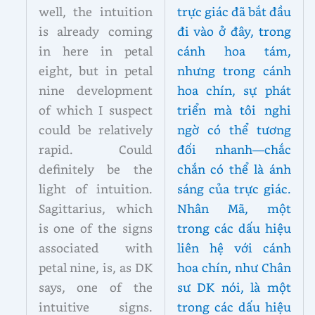
well, the intuition
trực giác đã bắt đầu
is already coming
đi vào ở đây, trong
in here in petal
cánh hoa tám,
eight, but in petal
nhưng trong cánh
nine development
hoa chín, sự phát
of which I suspect
triển mà tôi nghi
could be relatively
ngờ có thể tương
rapid. Could
đối nhanh—chắc
definitely be the
chắn có thể là ánh
light of intuition.
sáng của trực giác.
Sagittarius, which
Nhân Mã, một
is one of the signs
trong các dấu hiệu
associated with
liên hệ với cánh
petal nine, is, as DK
hoa chín, như Chân
says, one of the
sư DK nói, là một
intuitive signs.
trong các dấu hiệu