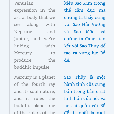
Venusian
kiểu Sao Kim trong
expression in the
thể cảm dục mà
astral body that we
chúng ta thấy cùng
see along with
với Sao Hải Vương
Neptune and
và Sao Mộc, và
Jupiter, and we’re
chúng ta đang liên
linking with
kết với Sao Thủy để
Mercury to
tạo ra xung lực Bồ
produce the
đề.
buddhic impulse.
Mercury is a planet
Sao Thủy là một
of the fourth ray
hành tinh của cung
and its soul nature,
bốn trong bản chất
and it rules the
linh hồn của nó, và
buddhic plane, one
nó cai quản cõi Bồ
of the rulers of the
đề, ít nhất là một