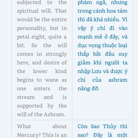
subjected to the
phàm ngã, nhưng
spiritual will. That
trong cánh hoa tám
would be the entire
thì đã khá nhiều. Vì
personality, but in
vậy ý chí đi vào
petal eight, quite a
mạnh mẽ ở đây, và
bit. So the will
dục vọng thuộc loại
comes in strongly
thấp bắt đầu suy
here, and desire of
giảm khi người ta
the lower kind
nhập Lưu và được ý
begins to wane as
chí của ashram
one enters the
nâng đỡ.
stream and is
supported by the
will of the Ashram.
What about
Còn Sao Thủy thì
Mercury? This is an
sao? Đây là một