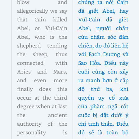
blow and
chúng ta nói Cain
allegorically we say
đã giết Abel, hay
that Cain killed
Vul-Cain đã giết
Abel, or Vul-Cain
Abel, người chăn
Abel, who is the
cừu chăm sóc đàn
shepherd tending
chiên, do đó liên hệ
the sheep, thus
với Bạch Dương và
connected with
Sao Hỏa. Điều này
Aries and Mars,
cuối cùng còn xảy
and even more
ra mạnh hơn ở cấp
finally does this
độ thứ ba, khi
occur at the third
quyền uy cổ xưa
degree when at last
của phàm ngã rốt
the ancient
cuộc bị đặt dưới ý
authority of the
chí tinh thần. Điều
personality is
đó sẽ là toàn bộ