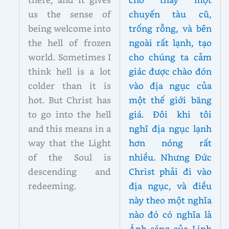
us the sense of
chuyến tàu cũ,
being welcome into
trống rỗng, và bên
the hell of frozen
ngoài rất lạnh, tạo
world. Sometimes I
cho chúng ta cảm
think hell is a lot
giác được chào đón
colder than it is
vào địa ngục của
hot. But Christ has
một thế giới băng
to go into the hell
giá. Đôi khi tôi
and this means in a
nghĩ địa ngục lạnh
way that the Light
hơn nóng rất
of the Soul is
nhiều. Nhưng Đức
descending and
Christ phải đi vào
redeeming.
địa ngục, và điều
này theo một nghĩa
nào đó có nghĩa là
Ánh sáng của Linh