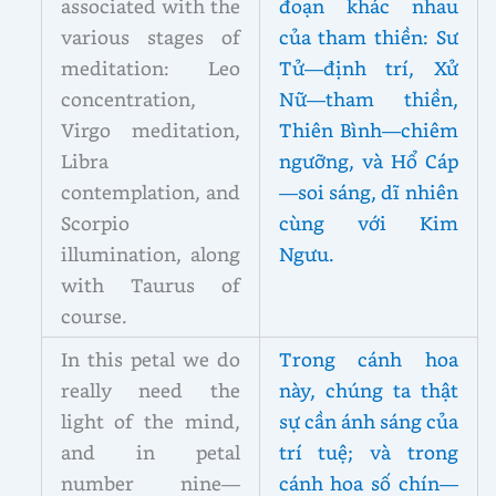
associated with the
đoạn khác nhau
various stages of
của tham thiền: Sư
meditation: Leo
Tử—định trí, Xử
concentration,
Nữ—tham thiền,
Virgo meditation,
Thiên Bình—chiêm
Libra
ngưỡng, và Hổ Cáp
contemplation, and
—soi sáng, dĩ nhiên
Scorpio
cùng với Kim
illumination, along
Ngưu.
with Taurus of
course.
In this petal we do
Trong cánh hoa
really need the
này, chúng ta thật
light of the mind,
sự cần ánh sáng của
and in petal
trí tuệ; và trong
number nine—
cánh hoa số chín—