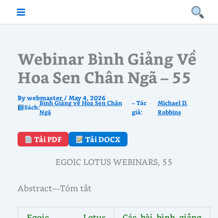
Skip
to
content
Webinar Bình Giảng Về
Hoa Sen Chân Ngã – 55
By
webmaster
/
May 4, 2026
Bình Giảng về Hoa Sen Chân
– Tác
Michael D.
Sách:
Ngã
giả:
Robbins
Tải PDF
Tải DOCX
EGOIC LOTUS WEBINARS, 55
Abstract—Tóm tắt
Egoic Lotus
Các bài bình giảng