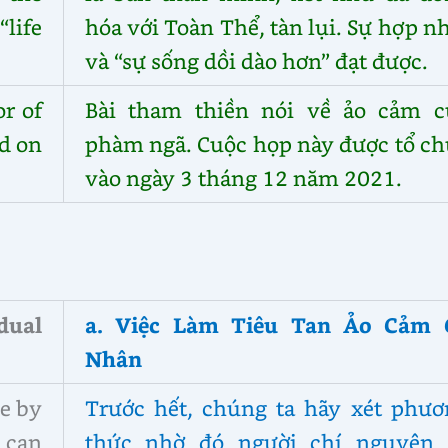
life
hóa với Toàn Thể, tàn lụi. Sự hợp n
và “sự sống dồi dào hơn” đạt được.
r of
Bài tham thiền nói về ảo cảm c
ld on
phàm ngã. Cuộc họp này được tổ ch
vào ngày 3 tháng 12 năm 2021.
dual
a. Việc Làm Tiêu Tan Ảo Cảm 
Nhân
de by
Trước hết, chúng ta hãy xét phươ
 can
thức nhờ đó người chí nguyện 