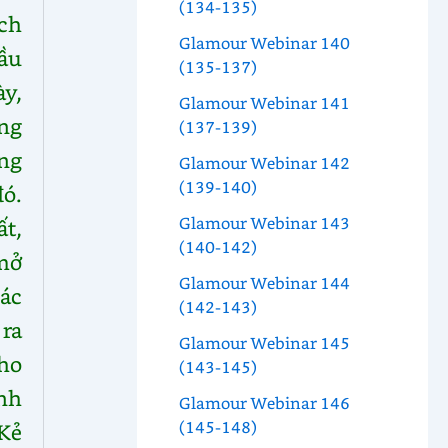
(134-135)
ịch
Glamour Webinar 140
ầu
(135-137)
y,
Glamour Webinar 141
ng
(137-139)
ng
Glamour Webinar 142
(139-140)
ó.
Glamour Webinar 143
t,
(140-142)
mở
Glamour Webinar 144
các
(142-143)
 ra
Glamour Webinar 145
cho
(143-145)
nh
Glamour Webinar 146
(145-148)
Kẻ