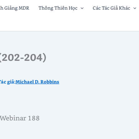
nh Giảng MDR
Thông Thiên Học
Các Tác Giả Khác
(202-204)
Tác giả:
Michael D. Robbins
Webinar 188