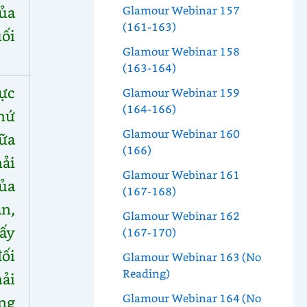
ủa
Glamour Webinar 157
(161-163)
ối
Glamour Webinar 158
(163-164)
ực
Glamour Webinar 159
(164-166)
hứ
Glamour Webinar 160
ữa
(166)
ải
Glamour Webinar 161
ủa
(167-168)
n,
Glamour Webinar 162
 ấy
(167-170)
ối
Glamour Webinar 163 (No
Reading)
hải
Glamour Webinar 164 (No
ng