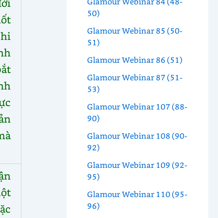
ời
Glamour Webinar 84 (48-
50)
ốt
Glamour Webinar 85 (50-
chi
51)
nh
Glamour Webinar 86 (51)
ắt
Glamour Webinar 87 (51-
nh
53)
ực
Glamour Webinar 107 (88-
ản
90)
mà
Glamour Webinar 108 (90-
92)
Glamour Webinar 109 (92-
ận
95)
ột
Glamour Webinar 110 (95-
96)
ặc