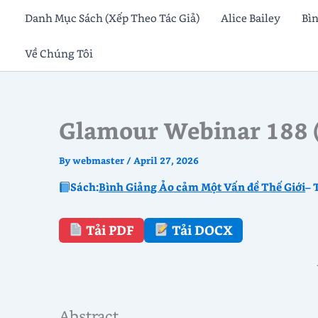
Skip
Danh Mục Sách (Xếp Theo Tác Giả)
Alice Bailey
Bì
to
Về Chúng Tôi
content
Glamour Webinar 188 
By
webmaster
/
April 27, 2026
Sách:
Bình Giảng Ảo cảm Một Vấn đề Thế Giới
– 
Tải PDF
Tải DOCX
Abstract