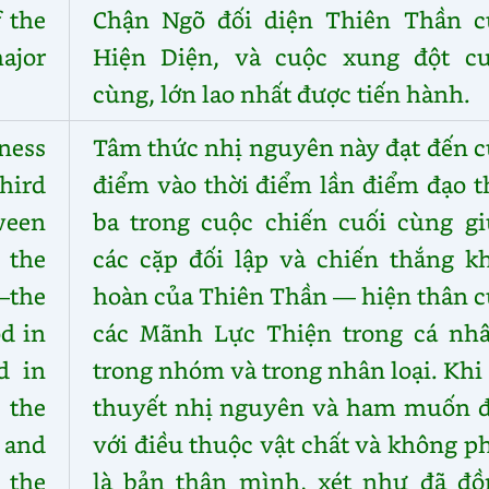
 the
Chận Ngõ đối diện Thiên Thần c
ajor
Hiện Diện, và cuộc xung đột cu
cùng, lớn lao nhất được tiến hành.
ness
Tâm thức nhị nguyên này đạt đến c
hird
điểm vào thời điểm lần điểm đạo t
tween
ba trong cuộc chiến cuối cùng gi
 the
các cặp đối lập và chiến thắng kh
—the
hoàn của Thiên Thần — hiện thân c
d in
các Mãnh Lực Thiện trong cá nhâ
d in
trong nhóm và trong nhân loại. Khi
 the
thuyết nhị nguyên và ham muốn đ
l and
với điều thuộc vật chất và không p
 the
là bản thân mình, xét như đã đồ