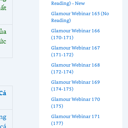
Reading) – New
hất
Glamour Webinar 165 (No
Reading)
ủa
Glamour Webinar 166
(170-171)
ức
Glamour Webinar 167
(171-172)
Glamour Webinar 168
(172-174)
Glamour Webinar 169
(174-175)
Cá
Glamour Webinar 170
(175)
ng
Glamour Webinar 171
(177)
cá