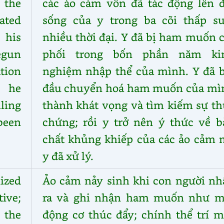
 the
các ảo cảm vốn đã tác động lên đ
ated
sống của y trong ba cõi thấp su
 his
nhiều thời đại. Y đã bị ham muốn 
egun
phối trong bốn phần năm ki
ation
nghiệm nhập thể của mình. Y đã b
n he
đầu chuyển hoá ham muốn của mì
ling
thành khát vọng và tìm kiếm sự th
been
chứng; rồi y trở nên ý thức về b
chất khủng khiếp của các ảo cảm 
y đã xử lý.
ized
Ảo cảm nảy sinh khi con người nh
tive;
ra và ghi nhận ham muốn như m
 the
động cơ thúc đẩy; chính thể trí m