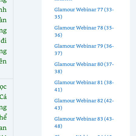
nh
Glamour Webinar 77 (33-
35)
àn
Glamour Webinar 78 (35-
ng
36)
 đi
Glamour Webinar 79 (36-
ởng
37)
ên
Glamour Webinar 80 (37-
38)
Glamour Webinar 81 (38-
ọc
41)
Cá
Glamour Webinar 82 (42-
ng
43)
hể
Glamour Webinar 83 (43-
48)
an