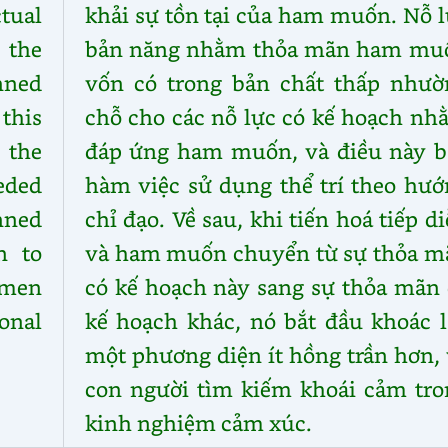
tual
khải sự tồn tại của ham muốn. Nỗ 
n the
bản năng nhằm thỏa mãn ham mu
nned
vốn có trong bản chất thấp nhườ
this
chỗ cho các nỗ lực có kế hoạch nh
 the
đáp ứng ham muốn, và điều này b
eded
hàm việc sử dụng thể trí theo hướ
nned
chỉ đạo. Về sau, khi tiến hoá tiếp d
n to
và ham muốn chuyển từ sự thỏa m
d men
có kế hoạch này sang sự thỏa mãn 
onal
kế hoạch khác, nó bắt đầu khoác l
một phương diện ít hồng trần hơn,
con người tìm kiếm khoái cảm tro
kinh nghiệm cảm xúc.