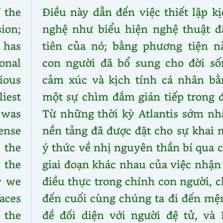
 the
Điều này dẫn đến việc thiết lập k
sion;
nghệ như biểu hiện nghệ thuật đ
has
tiên của nó; bằng phương tiện nà
onal
con người đã bổ sung cho đời số
ious
cảm xúc và kịch tính cá nhân bằ
iest
một sự chìm đắm gián tiếp trong đ
 was
Từ những thời kỳ Atlantis sớm nhấ
ense
nền tảng đã được đặt cho sự khai 
 the
ý thức về nhị nguyên thần bí qua 
 the
giai đoạn khác nhau của việc nhận
ly we
điều thực trong chính con người, 
faces
đến cuối cùng chúng ta đi đến mệ
 the
đề đối diện với người đệ tử, và 