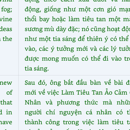
 fog;
động, giống như một cơn gió mạ
vine
thổi bay hoặc làm tiêu tan một m
deas
sương mù dày đặc; nó cũng hoạt độ
n the
như một tia sáng để thiên ý có thể
vào, các ý tưởng mới và các lý tư
được mong muốn có thể đi vào tr
tia sáng.
 new
Sau đó, ông bắt đầu bàn về bài đ
n of
mới về việc Làm Tiêu Tan Ảo Cảm 
that
Nhân và phương thức mà nhữ
d in
người chí nguyện cá nhân có t
have
thành công trong việc làm tiêu t