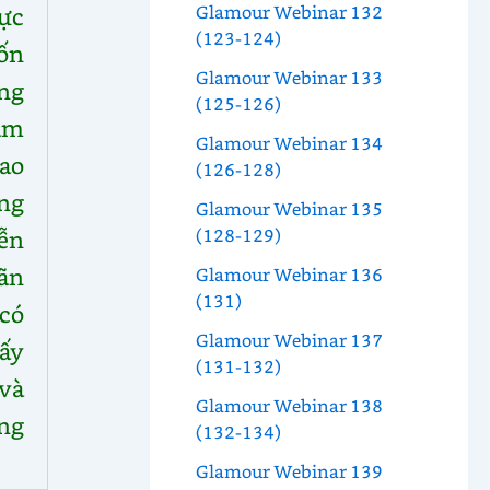
Glamour Webinar 132
lực
(123-124)
ốn
Glamour Webinar 133
ng
(125-126)
ằm
Glamour Webinar 134
ao
(126-128)
ng
Glamour Webinar 135
(128-129)
iễn
ãn
Glamour Webinar 136
(131)
có
Glamour Webinar 137
ấy
(131-132)
 và
Glamour Webinar 138
ng
(132-134)
Glamour Webinar 139