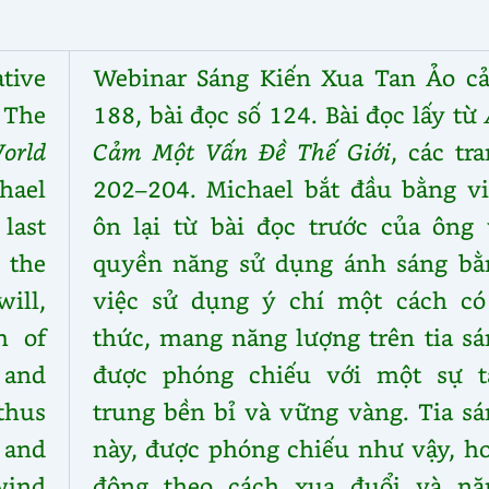
tive
Webinar Sáng Kiến Xua Tan Ảo c
 The
188, bài đọc số 124. Bài đọc lấy từ
orld
Cảm Một Vấn Đề Thế Giới
, các tr
hael
202–204. Michael bắt đầu bằng vi
last
ôn lại từ bài đọc trước của ông 
 the
quyền năng sử dụng ánh sáng bằ
will,
việc sử dụng ý chí một cách có
m of
thức, mang năng lượng trên tia sá
t and
được phóng chiếu với một sự t
thus
trung bền bỉ và vững vàng. Tia sá
 and
này, được phóng chiếu như vậy, ho
wind
động theo cách xua đuổi và nă