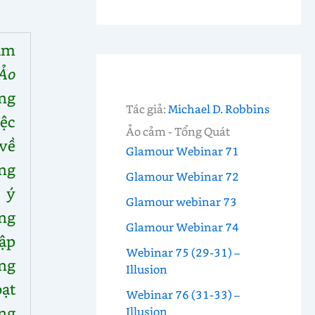
ảm
Ảo
ang
Tác giả:
Michael D. Robbins
ệc
Ảo cảm - Tổng Quát
về
Glamour Webinar 71
ng
Glamour Webinar 72
 ý
Glamour webinar 73
ng
Glamour Webinar 74
ập
Webinar 75 (29-31) –
ng
Illusion
ạt
Webinar 76 (31-33) –
ng
Illusion